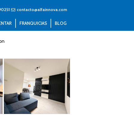
90251
contacto@alfainnova.com
ENTAR
FRANQUICIAS
BLOG
on