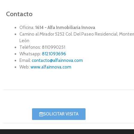
Contacto
Oficina:
1614 - Alfa Inmobiliaria Innova
Camino al Mirador 5252 Col. Del Paseo Residencial, Monte
León
Teléfonos: 8110990251
Whatsapp:
8121093696
Email:
contacto@alfainnova.com
Web:
www.alfainnova.com
SOLICITAR VISITA