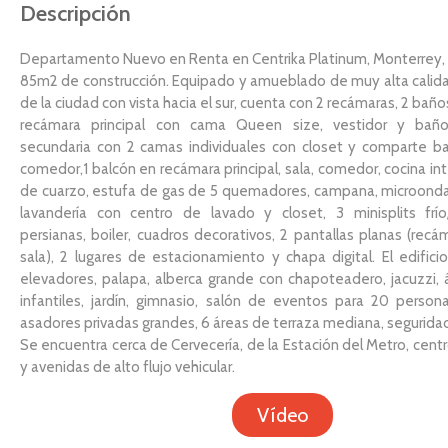
Descripción
Departamento Nuevo en Renta en Centrika Platinum, Monterrey, 
85m2 de construcción. Equipado y amueblado de muy alta calida
de la ciudad con vista hacia el sur, cuenta con 2 recámaras, 2 bañ
recámara principal con cama Queen size, vestidor y baño
secundaria con 2 camas individuales con closet y comparte ba
comedor,1 balcón en recámara principal, sala, comedor, cocina int
de cuarzo, estufa de gas de 5 quemadores, campana, microondas
lavandería con centro de lavado y closet, 3 minisplits frío/c
persianas, boiler, cuadros decorativos, 2 pantallas planas (recám
sala), 2 lugares de estacionamiento y chapa digital. El edific
elevadores, palapa, alberca grande con chapoteadero, jacuzzi,
infantiles, jardín, gimnasio, salón de eventos para 20 person
asadores privadas grandes, 6 áreas de terraza mediana, seguridad
Se encuentra cerca de Cervecería, de la Estación del Metro, cent
y avenidas de alto flujo vehicular.
Vídeo