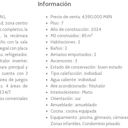
Información
N.L.
Precio de venta: 4,590,000 MXN
d, zona centro
Piso : 7
os completos, la
Año de construcción : 2024
2
, la recámara
M2 construidos : 85 m
ño con la sala
Habitaciones : 2
egral con placa
Baños : 2
, refrigerador,
Armarios empotrados : 2
alor inverter,
Ascensores : 3
ara principal y
Estado de conservación : buen estado
io cuenta con 3
Tipo calefacción : individual
 área de juegos
Agua caliente : individual
as, 4 áreas de
Aire acondicionado : frío/calor
 24/7.
Interior/exterior : Mixto
ros comerciales
Orientación : sur
Amueblado : amueblado
Cocina : cocina equipada
Equipamiento : piscina, gimnasio, cámaras 
Zonas infantiles, Condominio privado.