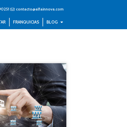
90251
contacto@alfainnova.com
TAR
FRANQUICIAS
BLOG