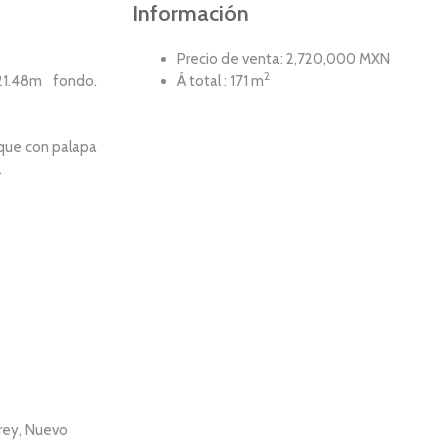
Información
Precio de venta: 2,720,000 MXN
2
21.48m fondo.
Á total : 171 m
rque con palapa
.
rrey, Nuevo