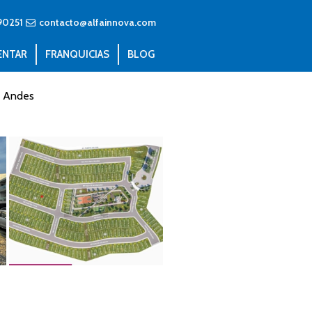
90251
contacto@alfainnova.com
ENTAR
FRANQUICIAS
BLOG
r Andes