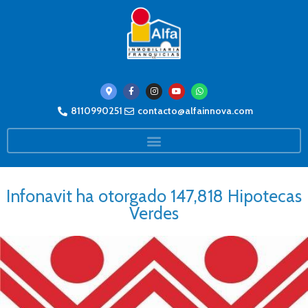
8110990251
contacto@alfainnova.com
Infonavit ha otorgado 147,818 Hipotecas
Verdes