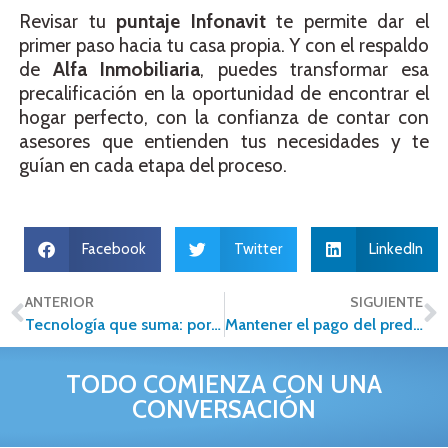
Revisar tu
puntaje Infonavit
te permite dar el
primer paso hacia tu casa propia. Y con el respaldo
de
Alfa Inmobiliaria
, puedes transformar esa
precalificación en la oportunidad de encontrar el
hogar perfecto, con la confianza de contar con
asesores que entienden tus necesidades y te
guían en cada etapa del proceso.
Facebook
Twitter
LinkedIn
ANTERIOR
SIGUIENTE
Tecnología que suma: por qué las plataformas inmobiliarias son el mejor aliado para cerrar más ventas y rentas
Mantener el pago del predial al día: una decisión inteligente para proteger tu patrimonio
TODO COMIENZA CON UNA
CONVERSACIÓN