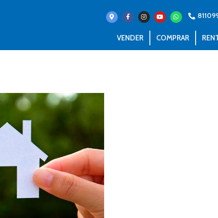
81109
VENDER
COMPRAR
REN