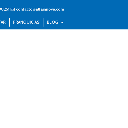
90251
contacto@alfainnova.com
TAR
FRANQUICIAS
BLOG