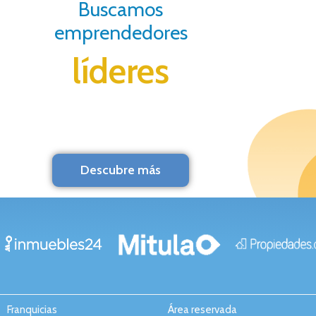
Buscamos
emprendedores
líderes
Descubre más
Franquicias
Área reservada