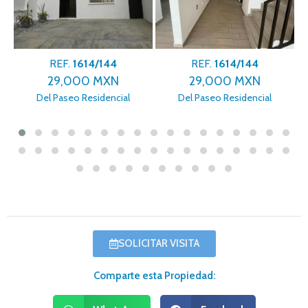
614/144
REF.
1614/144
REF.
1614/9
00 MXN
29,000 MXN
26,000 M
Residencial
Del Paseo Residencial
Del Paseo Resid
SOLICITAR VISITA
Comparte esta Propiedad: