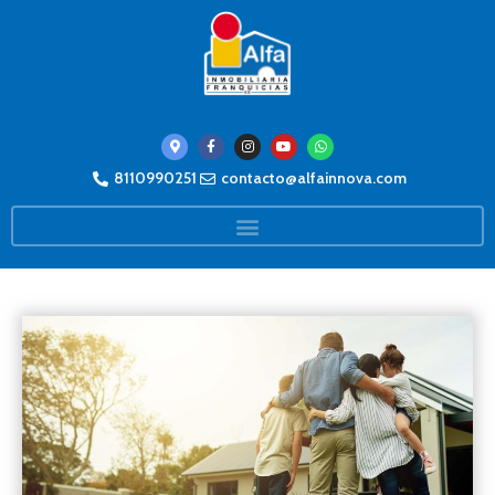
8110990251
contacto@alfainnova.com